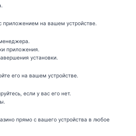
.
 с приложением на вашем устройстве.
 менеджера.
ки приложения.
завершения установки.
ойте его на вашем устройстве.
уйтесь, если у вас его нет.
ы.
азино прямо с вашего устройства в любое