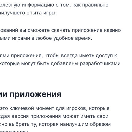
полезную информацию о том, как правильно
аилучшего опыта игры.
ований вы сможете скачать приложение казино
ными играми в любое удобное время.
ями приложения, чтобы всегда иметь доступ к
которые могут быть добавлены разработчиками
ии приложения
то ключевой момент для игроков, которые
аждая версия приложения может иметь свои
жно выбрать ту, которая наилучшим образом