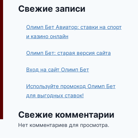
Свежие записи
Олимп Бет Авиатор: ставки на спорт
и казино онлайн
Олимп Бет: старая версия сайта
Вход на сайт Олимп Бет
Используйте промокод Олимп Бет
для выгодных ставок!
Свежие комментарии
Нет комментариев для просмотра.