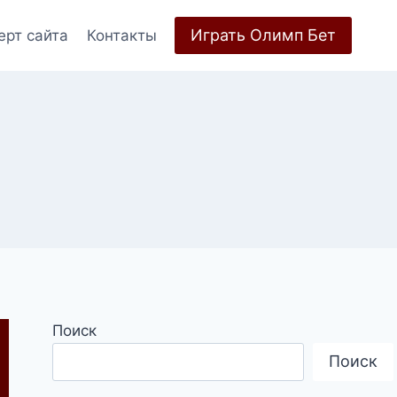
Играть Олимп Бет
ерт сайта
Контакты
Поиск
Поиск